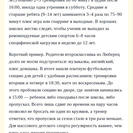
лет) обычно 2–3 тренировки по 60 минут в будни после
16:00, иногда одна утренняя в субботу. Средние и
старшие ребята (9–14 лет) занимаются 3–4 раза по 75–90
минут плюс игра или спарринг в выходные. В хороших
школах жестко следят, чтобы ученик не выходил за
рекомендуемые детским спортом 6–8 часов
специфической нагрузки в неделю до 12 лет.
Короткий пример. Родители второклассника из Люберец
долго не могли подстроиться: музыкалка, английский,
плюс домашка. В итоге нашли платную футбольную
секцию для детей с удобным расписанием: тренировки
вторник и четверг в 18:30, матч по воскресеньям. До
этого пробовали секцию во дворе, где занятия начинались
в 15:00 — ребенок либо опаздывал после школы, либо
пропускал. Всего лишь сдвиг по времени на пару часов
позволил не бросать ни один из кружков, а тренер
отметил, что пропусков за сезон стало в три раза меньше.
Для массового детского спорта регулярность важнее, чем
плюс одна лишняя тренировка.