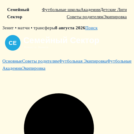
Семейный
Футбольные школы
Академии
Детские Лиги
Сектор
Советы родителям
Экипировка
Skip
Зенит • матчи • трансферы
8 августа 2026
Поиск
to
content
Основные
Советы родителям
Футбольная Экипировка
Футбольные
Академии
Экипировка