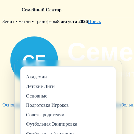
Семейный Сектор
Skip
Зенит • матчи • трансферы
8 августа 2026
Поиск
to
content
Академии
Детские Лиги
Основные
Основные
Советы родителям
Футбольная Экипировка
Футбольн
Подготовка Игроков
Советы родителям
Футбольная Экипировка
Футбольные Академии