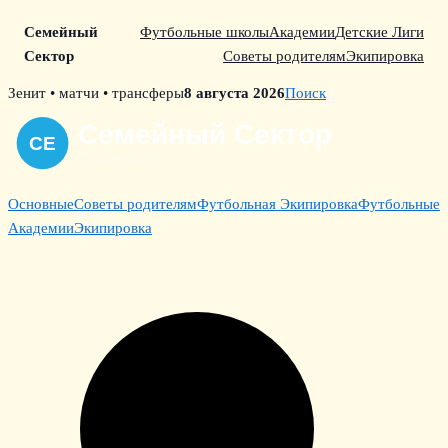
Семейный
Футбольные школы
Академии
Детские Лиги
Сектор
Советы родителям
Экипировка
Skip
Зенит • матчи • трансферы
8 августа 2026
Поиск
to
content
Основные
Советы родителям
Футбольная Экипировка
Футбольные
Академии
Экипировка