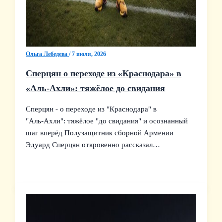
Ольга Лебедева
/
7 июля, 2026
Сперцян о переходе из «Краснодара» в
«Аль‑Ахли»: тяжёлое до свидания
Сперцян - о переходе из "Краснодара" в
"Аль‑Ахли": тяжёлое "до свидания" и осознанный
шаг вперёд Полузащитник сборной Армении
Эдуард Сперцян откровенно рассказал…