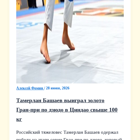
Алексей Фомин
/
28 июня, 2026
Тамерлан Башаев выиграл золото
Гран‑при по дзюдо в Циндао свыше 100
кг
Российский тяжеловес Тамерлан Башаев одержал
победу на этапе серии Гран‑при по дзюдо, который