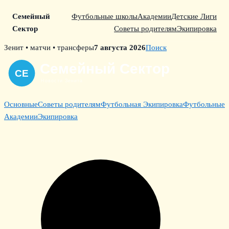
Семейный
Футбольные школы
Академии
Детские Лиги
Сектор
Советы родителям
Экипировка
Skip
Зенит • матчи • трансферы
7 августа 2026
Поиск
to
content
Основные
Советы родителям
Футбольная Экипировка
Футбольные
Академии
Экипировка