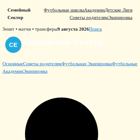
Семейный
Футбольные школы
Академии
Детские Лиги
Сектор
Советы родителям
Экипировка
Skip
Зенит • матчи • трансферы
9 августа 2026
Поиск
to
content
Основные
Советы родителям
Футбольная Экипировка
Футбольные
Академии
Экипировка