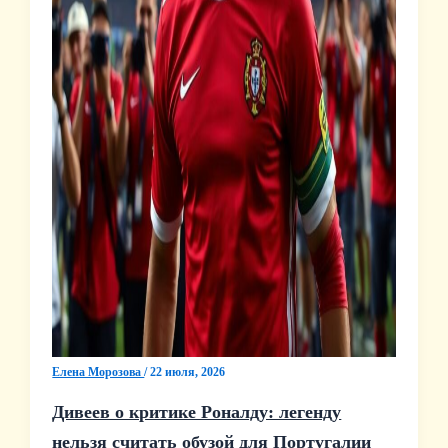
Елена Морозова
/
22 июля, 2026
Дивеев о критике Роналду: легенду
нельзя считать обузой для Португалии