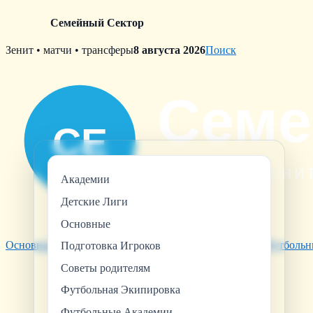
Семейный Сектор
Skip
Зенит • матчи • трансферы
8 августа 2026
Поиск
to
content
Академии
Детские Лиги
Основные
Основные
Советы родителям
Футбольная Экипировка
Футбольн
Подготовка Игроков
Советы родителям
Футбольная Экипировка
Футбольные Академии