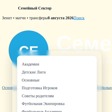
Семейный Сектор
Skip
Зенит • матчи • трансферы
8 августа 2026
Поиск
to
content
Академии
Детские Лиги
Основные
Основные
Советы родителям
Футбольная Экипировка
Футбольн
Подготовка Игроков
Советы родителям
Футбольная Экипировка
Футбольные Академии