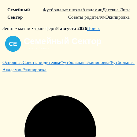
Семейный
Футбольные школы
Академии
Детские Лиги
Сектор
Советы родителям
Экипировка
Skip
Зенит • матчи • трансферы
8 августа 2026
Поиск
to
content
Основные
Советы родителям
Футбольная Экипировка
Футбольные
Академии
Экипировка