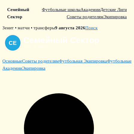
Семейный
Футбольные школы
Академии
Детские Лиги
Сектор
Советы родителям
Экипировка
Skip
Зенит • матчи • трансферы
9 августа 2026
Поиск
to
content
Основные
Советы родителям
Футбольная Экипировка
Футбольные
Академии
Экипировка