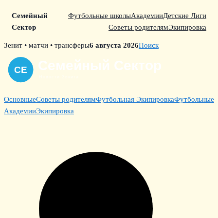
Семейный
Футбольные школы
Академии
Детские Лиги
Сектор
Советы родителям
Экипировка
Skip
Зенит • матчи • трансферы
6 августа 2026
Поиск
to
content
Основные
Советы родителям
Футбольная Экипировка
Футбольные
Академии
Экипировка