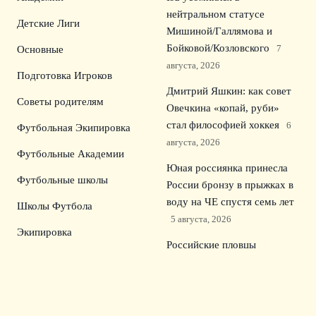
нейтральном статусе
Детские Лиги
Мишиной/Галлямова и
Бойковой/Козловского
7
Основные
августа, 2026
Подготовка Игроков
Дмитрий Яшкин: как совет
Советы родителям
Овечкина «копай, руби»
стал философией хоккея
6
Футбольная Экипировка
августа, 2026
Футбольные Академии
Юная россиянка принесла
Футбольные школы
России бронзу в прыжках в
воду на ЧЕ спустя семь лет
Школы Футбола
5 августа, 2026
Экипировка
Российские пловцы
остались без медалей в
10‑км заплыве на
чемпионате Европы в
Париже
4 августа, 2026