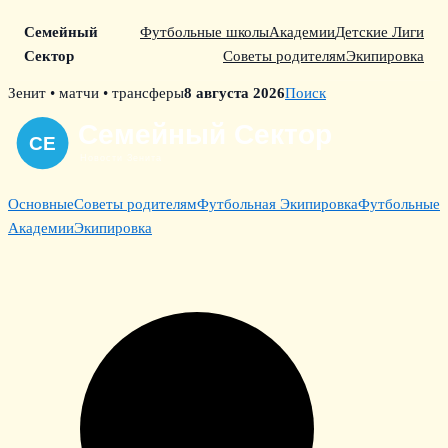
Семейный
Футбольные школы
Академии
Детские Лиги
Сектор
Советы родителям
Экипировка
Skip
Зенит • матчи • трансферы
8 августа 2026
Поиск
to
content
Основные
Советы родителям
Футбольная Экипировка
Футбольные
Академии
Экипировка