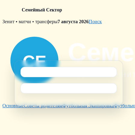
Семейный Сектор
Skip
Зенит • матчи • трансферы
7 августа 2026
Поиск
to
content
Основные
Советы родителям
Футбольная Экипировка
Футбольн