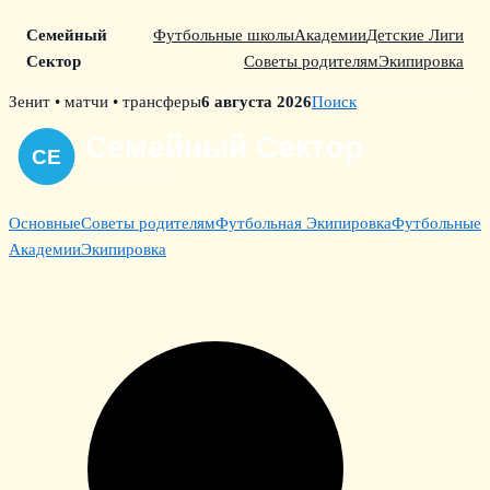
Семейный
Футбольные школы
Академии
Детские Лиги
Сектор
Советы родителям
Экипировка
Skip
Зенит • матчи • трансферы
6 августа 2026
Поиск
to
content
Основные
Советы родителям
Футбольная Экипировка
Футбольные
Академии
Экипировка