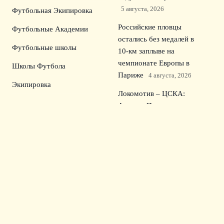
5 августа, 2026
Футбольная Экипировка
Российские пловцы
Футбольные Академии
остались без медалей в
Футбольные школы
10‑км заплыве на
чемпионате Европы в
Школы Футбола
Париже
4 августа, 2026
Экипировка
Локомотив – ЦСКА:
Андрею Прокопову
доверили центральный матч
Кубка России
3 августа, 2026
Урал разгромил
СКА‑Хабаровск 3:0: дубль
Секулича в Первой лиге
2
августа, 2026
© 2026 Семейный Сектор
Новости Зенита