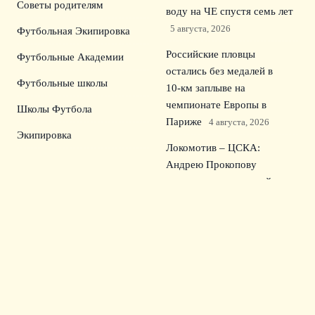
Советы родителям
воду на ЧЕ спустя семь лет
5 августа, 2026
Футбольная Экипировка
Российские пловцы
Футбольные Академии
остались без медалей в
Футбольные школы
10‑км заплыве на
чемпионате Европы в
Школы Футбола
Париже
4 августа, 2026
Экипировка
Локомотив – ЦСКА:
Андрею Прокопову
доверили центральный матч
Кубка России
3 августа, 2026
Урал разгромил
СКА‑Хабаровск 3:0: дубль
Секулича в Первой лиге
2
августа, 2026
© 2026 Семейный Сектор
Новости Зенита