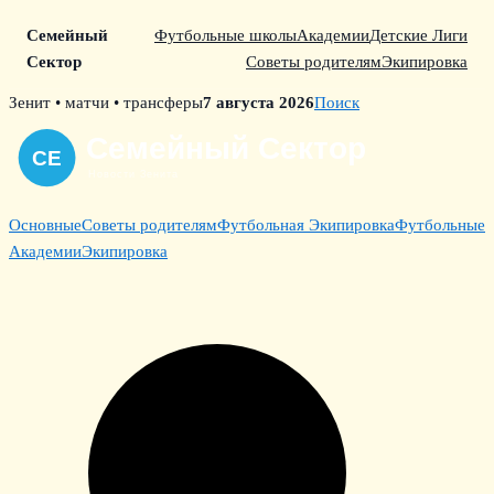
Семейный
Футбольные школы
Академии
Детские Лиги
Сектор
Советы родителям
Экипировка
Skip
Зенит • матчи • трансферы
7 августа 2026
Поиск
to
content
Основные
Советы родителям
Футбольная Экипировка
Футбольные
Академии
Экипировка