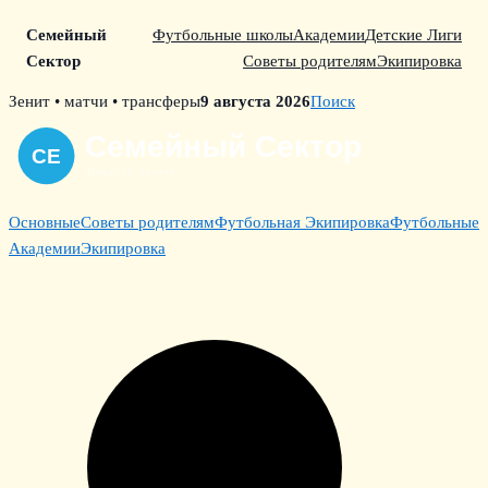
Семейный
Футбольные школы
Академии
Детские Лиги
Сектор
Советы родителям
Экипировка
Skip
Зенит • матчи • трансферы
9 августа 2026
Поиск
to
content
Основные
Советы родителям
Футбольная Экипировка
Футбольные
Академии
Экипировка