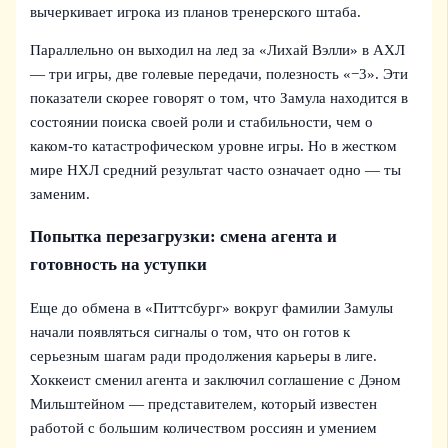
вычеркивает игрока из планов тренерского штаба.
Параллельно он выходил на лед за «Лихай Вэлли» в АХЛ
— три игры, две голевые передачи, полезность «−3». Эти
показатели скорее говорят о том, что Замула находится в
состоянии поиска своей роли и стабильности, чем о
каком-то катастрофическом уровне игры. Но в жестком
мире НХЛ средний результат часто означает одно — ты
заменим.
Попытка перезагрузки: смена агента и
готовность на уступки
Еще до обмена в «Питтсбург» вокруг фамилии Замулы
начали появляться сигналы о том, что он готов к
серьезным шагам ради продолжения карьеры в лиге.
Хоккеист сменил агента и заключил соглашение с Дэном
Мильштейном — представителем, который известен
работой с большим количеством россиян и умением