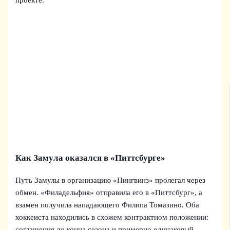
проекте.
Как Замула оказался в «Питтсбурге»
Путь Замулы в организацию «Пингвинз» пролегал через
обмен. «Филадельфия» отправила его в «Питтсбург», а
взамен получила нападающего Филипа Томазино. Оба
хоккеиста находились в схожем контрактном положении:
соглашения до конца сезона и примерно одинаковый