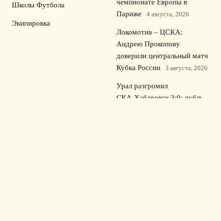
чемпионате Европы в
Школы Футбола
Париже
4 августа, 2026
Экипировка
Локомотив – ЦСКА:
Андрею Прокопову
доверили центральный матч
Кубка России
3 августа, 2026
Урал разгромил
СКА‑Хабаровск 3:0: дубль
Секулича в Первой лиге
2
августа, 2026
© 2026 Семейный Сектор
Новости Зенита
Академии
Детские Лиги