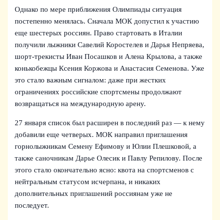
Однако по мере приближения Олимпиады ситуация
постепенно менялась. Сначала МОК допустил к участию
еще шестерых россиян. Право стартовать в Италии
получили лыжники Савелий Коростелев и Дарья Непряева,
шорт-трекисты Иван Посашков и Алена Крылова, а также
конькобежцы Ксения Коржова и Анастасия Семенова. Уже
это стало важным сигналом: даже при жестких
ограничениях российские спортсмены продолжают
возвращаться на международную арену.
27 января список был расширен в последний раз — к нему
добавили еще четверых. МОК направил приглашения
горнолыжникам Семену Ефимову и Юлии Плешковой, а
также саночникам Дарье Олесик и Павлу Репилову. После
этого стало окончательно ясно: квота на спортсменов с
нейтральным статусом исчерпана, и никаких
дополнительных приглашений россиянам уже не
последует.