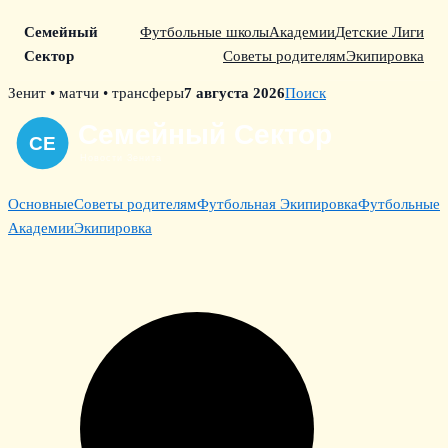
Семейный
Футбольные школы
Академии
Детские Лиги
Сектор
Советы родителям
Экипировка
Skip
Зенит • матчи • трансферы
7 августа 2026
Поиск
to
content
Основные
Советы родителям
Футбольная Экипировка
Футбольные
Академии
Экипировка