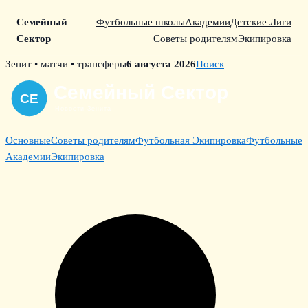
Семейный
Футбольные школы
Академии
Детские Лиги
Сектор
Советы родителям
Экипировка
Skip
Зенит • матчи • трансферы
6 августа 2026
Поиск
to
content
Основные
Советы родителям
Футбольная Экипировка
Футбольные
Академии
Экипировка