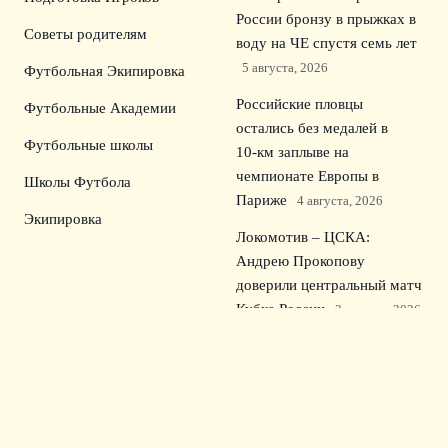
России бронзу в прыжках в
Советы родителям
воду на ЧЕ спустя семь лет
5 августа, 2026
Футбольная Экипировка
Российские пловцы
Футбольные Академии
остались без медалей в
Футбольные школы
10‑км заплыве на
чемпионате Европы в
Школы Футбола
Париже
4 августа, 2026
Экипировка
Локомотив – ЦСКА:
Андрею Прокопову
доверили центральный матч
Кубка России
3 августа, 2026
Урал разгромил
СКА‑Хабаровск 3:0: дубль
Секулича в Первой лиге
2
августа, 2026