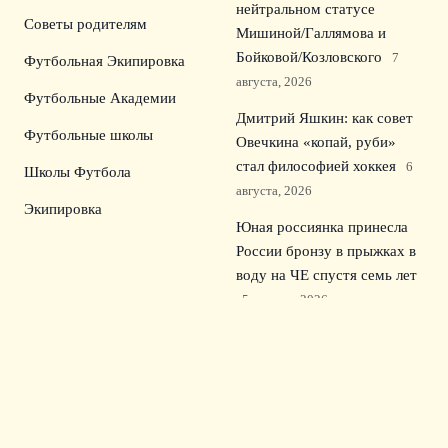
нейтральном статусе
Советы родителям
Мишиной/Галлямова и
Бойковой/Козловского
7
Футбольная Экипировка
августа, 2026
Футбольные Академии
Дмитрий Яшкин: как совет
Футбольные школы
Овечкина «копай, руби»
стал философией хоккея
6
Школы Футбола
августа, 2026
Экипировка
Юная россиянка принесла
России бронзу в прыжках в
воду на ЧЕ спустя семь лет
5 августа, 2026
Российские пловцы
остались без медалей в
10‑км заплыве на
чемпионате Европы в
Париже
4 августа, 2026