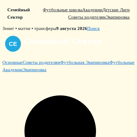
Семейный
Футбольные школы
Академии
Детские Лиги
Сектор
Советы родителям
Экипировка
Skip
Зенит • матчи • трансферы
9 августа 2026
Поиск
to
content
Основные
Советы родителям
Футбольная Экипировка
Футбольные
Академии
Экипировка