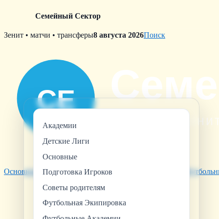
Семейный Сектор
Skip
Зенит • матчи • трансферы
8 августа 2026
Поиск
to
content
Академии
Детские Лиги
Основные
Основные
Советы родителям
Футбольная Экипировка
Футбольн
Подготовка Игроков
Советы родителям
Футбольная Экипировка
Футбольные Академии