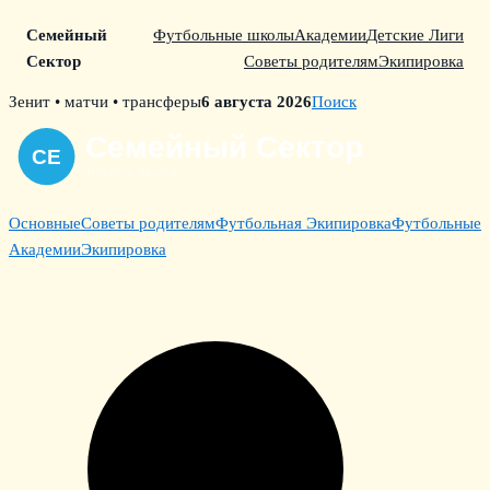
Семейный
Футбольные школы
Академии
Детские Лиги
Сектор
Советы родителям
Экипировка
Skip
Зенит • матчи • трансферы
6 августа 2026
Поиск
to
content
Основные
Советы родителям
Футбольная Экипировка
Футбольные
Академии
Экипировка