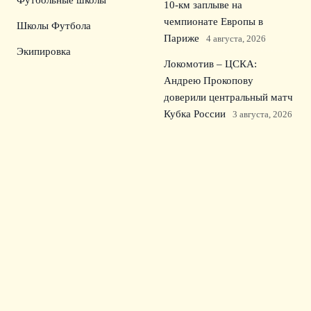
Футбольные школы
10‑км заплыве на
чемпионате Европы в
Школы Футбола
Париже
4 августа, 2026
Экипировка
Локомотив – ЦСКА:
Андрею Прокопову
доверили центральный матч
Кубка России
3 августа, 2026
Урал разгромил
СКА‑Хабаровск 3:0: дубль
Секулича в Первой лиге
2
августа, 2026
© 2026 Семейный Сектор
Новости Зенита