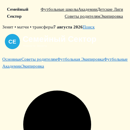
Семейный
Футбольные школы
Академии
Детские Лиги
Сектор
Советы родителям
Экипировка
Skip
Зенит • матчи • трансферы
7 августа 2026
Поиск
to
content
Основные
Советы родителям
Футбольная Экипировка
Футбольные
Академии
Экипировка