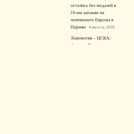
остались без медалей в
10‑км заплыве на
чемпионате Европы в
Париже
4 августа, 2026
Локомотив – ЦСКА:
Андрею Прокопову
доверили центральный матч
Кубка России
3 августа, 2026
© 2026 Семейный Сектор
Новости Зенита
Академии
Детские Лиги
Основные