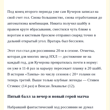
Под конец второго периода уже сам Кучеров записал на
свой счет гол. Снова большинство, снова отработанная до
автоматизма комбинация. Никита получил шайбу в
правом круге вбрасывания, сместился чуть ближе к
воротам и кистевым броском отправил снаряд точно в
дальний открытый угол. Вратарь был бессилен.
Этот гол стал для россиянина 20-м в сезоне. Отметка,
которая для многих звезд НХЛ — достижение не на
каждый год, для Кучерова превратилась почти в норму:
он уже в 11-й раз за карьеру пересекает планку в 20 шайб.
В истории «Тампы» по числу сезонов с 20+ голами он
теперь третий. Выше только клубные легенды — Стивен
Стэмкос (14 раз) и Венсан Лекавалье (12).
Пятый балл за вечер и новый герой матча
Набравший фантастический ход россиянин не думал