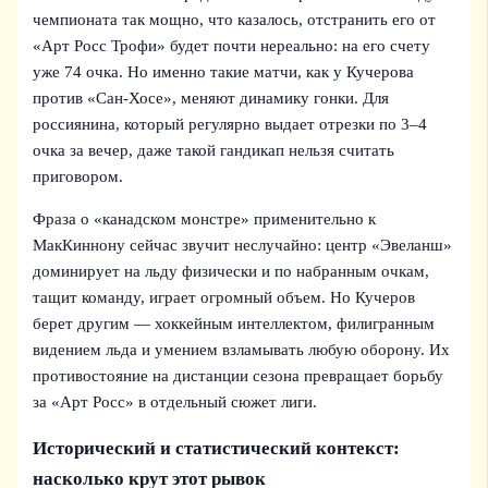
чемпионата так мощно, что казалось, отстранить его от
«Арт Росс Трофи» будет почти нереально: на его счету
уже 74 очка. Но именно такие матчи, как у Кучерова
против «Сан-Хосе», меняют динамику гонки. Для
россиянина, который регулярно выдает отрезки по 3–4
очка за вечер, даже такой гандикап нельзя считать
приговором.
Фраза о «канадском монстре» применительно к
МакКиннону сейчас звучит неслучайно: центр «Эвеланш»
доминирует на льду физически и по набранным очкам,
тащит команду, играет огромный объем. Но Кучеров
берет другим — хоккейным интеллектом, филигранным
видением льда и умением взламывать любую оборону. Их
противостояние на дистанции сезона превращает борьбу
за «Арт Росс» в отдельный сюжет лиги.
Исторический и статистический контекст:
насколько крут этот рывок