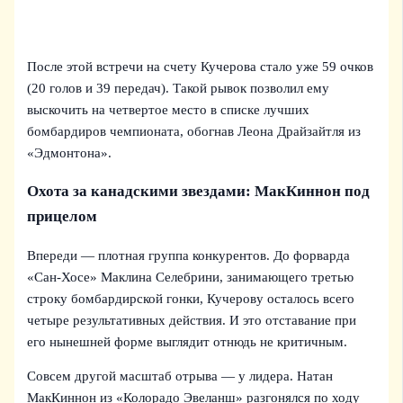
После этой встречи на счету Кучерова стало уже 59 очков
(20 голов и 39 передач). Такой рывок позволил ему
выскочить на четвертое место в списке лучших
бомбардиров чемпионата, обогнав Леона Драйзайтля из
«Эдмонтона».
Охота за канадскими звездами: МакКиннон под
прицелом
Впереди — плотная группа конкурентов. До форварда
«Сан-Хосе» Маклина Селебрини, занимающего третью
строку бомбардирской гонки, Кучерову осталось всего
четыре результативных действия. И это отставание при
его нынешней форме выглядит отнюдь не критичным.
Совсем другой масштаб отрыва — у лидера. Натан
МакКиннон из «Колорадо Эвеланш» разгонялся по ходу