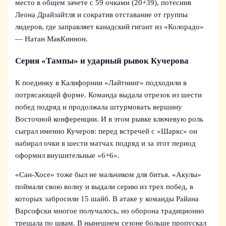
место в общем зачете с 59 очками (20+39), потеснив
Леона Драйзайтля и сократив отставание от группы
лидеров, где заправляет канадский гигант из «Колорадо»
— Натан МакКиннон.
Серия «Тампы» и ударный рывок Кучерова
К поединку в Калифорнии «Лайтнинг» подходили в
потрясающей форме. Команда выдала отрезок из шести
побед подряд и продолжала штурмовать вершину
Восточной конференции. И в этом рывке ключевую роль
сыграл именно Кучеров: перед встречей с «Шаркс» он
набирал очки в шести матчах подряд и за этот период
оформил внушительные «6+6».
«Сан-Хосе» тоже был не мальчиком для битья. «Акулы»
поймали свою волну и выдали серию из трех побед, в
которых забросили 15 шайб. В атаке у команды Райана
Варсофски многое получалось, но оборона традиционно
трещала по швам. В нынешнем сезоне больше пропускал