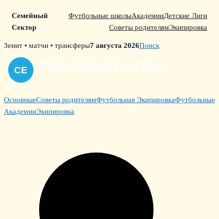
Семейный
Футбольные школы
Академии
Детские Лиги
Сектор
Советы родителям
Экипировка
Skip
Зенит • матчи • трансферы
7 августа 2026
Поиск
to
content
Основные
Советы родителям
Футбольная Экипировка
Футбольные
Академии
Экипировка