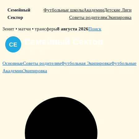
Семейный
Футбольные школы
Академии
Детские Лиги
Сектор
Советы родителям
Экипировка
Skip
Зенит • матчи • трансферы
8 августа 2026
Поиск
to
content
Основные
Советы родителям
Футбольная Экипировка
Футбольные
Академии
Экипировка