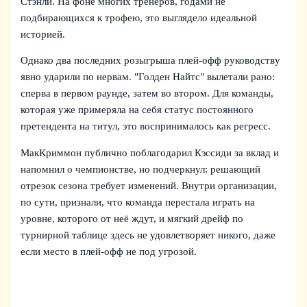
Стэнли. На фоне многих тренеров, годами не
подбирающихся к трофею, это выглядело идеальной
историей.
Однако два последних розыгрыша плей-офф руководству
явно ударили по нервам. "Голден Найтс" вылетали рано:
сперва в первом раунде, затем во втором. Для команды,
которая уже примеряла на себя статус постоянного
претендента на титул, это воспринималось как регресс.
МакКриммон публично поблагодарил Кэссиди за вклад и
напомнил о чемпионстве, но подчеркнул: решающий
отрезок сезона требует изменений. Внутри организации,
по сути, признали, что команда перестала играть на
уровне, которого от неё ждут, и мягкий дрейф по
турнирной таблице здесь не удовлетворяет никого, даже
если место в плей-офф не под угрозой.