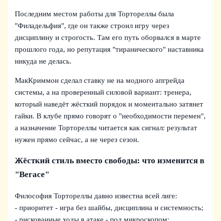
Последним местом работы для Тортореллы была
"Филадельфия", где он также строил игру через
дисциплину и строгость. Там его путь оборвался в марте
прошлого года, но репутация "тиранического" наставника
никуда не делась.
МакКриммон сделал ставку не на модного апгрейда
системы, а на проверенный силовой вариант: тренера,
который наведёт жёсткий порядок и моментально затянет
гайки. В клубе прямо говорят о "необходимости перемен",
а назначение Тортореллы читается как сигнал: результат
нужен прямо сейчас, а не через сезон.
Жёсткий стиль вместо свободы: что изменится в
"Вегасе"
Философия Тортореллы давно известна всей лиге:
- приоритет - игра без шайбы, дисциплина и системность;
- рискованные ходы в атаке - под микроскопом;