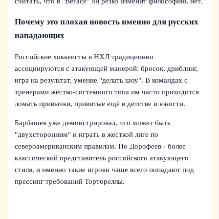
считать, что в "Вегасе" он резко изменит философию, нет.
Почему это плохая новость именно для русских
нападающих
Российские хоккеисты в НХЛ традиционно
ассоциируются с атакующей манерой: бросок, дриблинг,
игра на результат, умение "делать шоу". В командах с
тренерами жёстко-системного типа им часто приходится
ломать привычки, привитые ещё в детстве и юности.
Барбашев уже демонстрировал, что может быть
"двухсторонним" и играть в жесткой лиге по
североамериканским правилам. Но Дорофеев - более
классический представитель российского атакующего
стиля, и именно такие игроки чаще всего попадают под
прессинг требований Тортореллы.