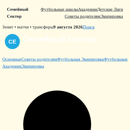
Семейный
Футбольные школы
Академии
Детские Лиги
Сектор
Советы родителям
Экипировка
Skip
Зенит • матчи • трансферы
9 августа 2026
Поиск
to
content
Основные
Советы родителям
Футбольная Экипировка
Футбольные
Академии
Экипировка