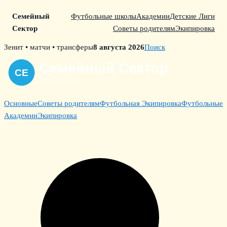
Семейный
Футбольные школы
Академии
Детские Лиги
Сектор
Советы родителям
Экипировка
Skip
Зенит • матчи • трансферы
8 августа 2026
Поиск
to
content
Основные
Советы родителям
Футбольная Экипировка
Футбольные
Академии
Экипировка