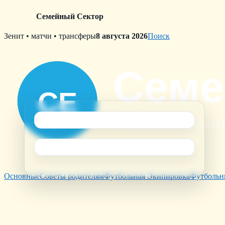
Семейный Сектор
Skip
Зенит • матчи • трансферы
8 августа 2026
Поиск
to
content
Основные
Советы родителям
Футбольная Экипировка
Футбольн